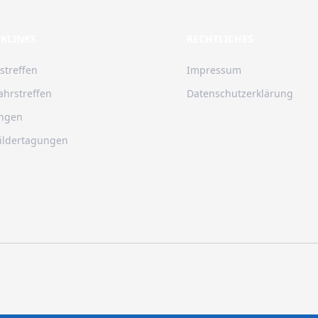
KLINKS
RECHTLICHES
streffen
Impressum
ahrstreffen
Datenschutzerklärung
ngen
ildertagungen