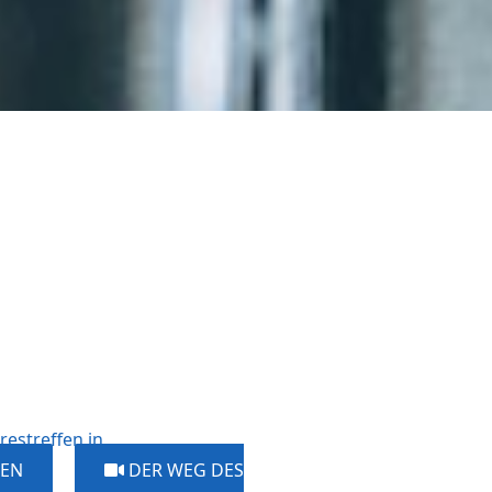
restreffen in
GEN
DER WEG DES