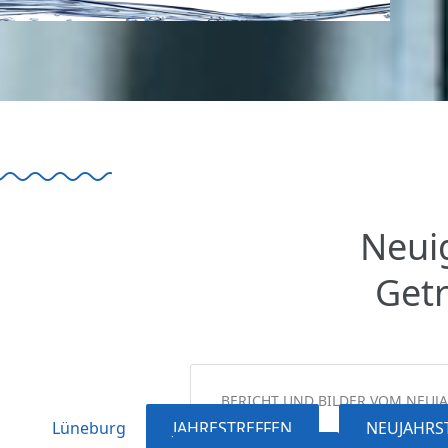
Neui
Get
BERICHT UND BILDER VOM NEUJ
Lüneburg
JAHRESTREFFEN
NEUJAHRS