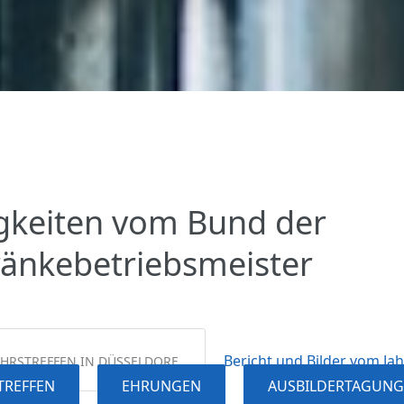
gkeiten vom Bund der
ränkebetriebsmeister
Bericht und Bilder vom Jah
AHRSTREFFEN IN DÜSSELDORF
TREFFEN
EHRUNGEN
AUSBILDERTAGUN